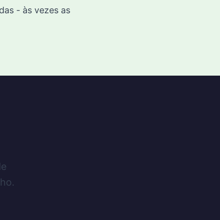
as - às vezes as
de
lho.