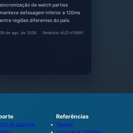
sincronização de watch parties
manteve defasagem inferior a 120ms
entre regiões diferentes do país.
09 de ago. de 2026
Relatório AUD-VO8W1
porte
Referências
tral de Suporte
Termos
tato
Licenças & Créditos