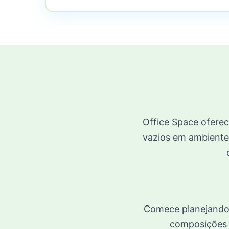
Office Space ofere
vazios em ambientes
Comece planejando o
composições e