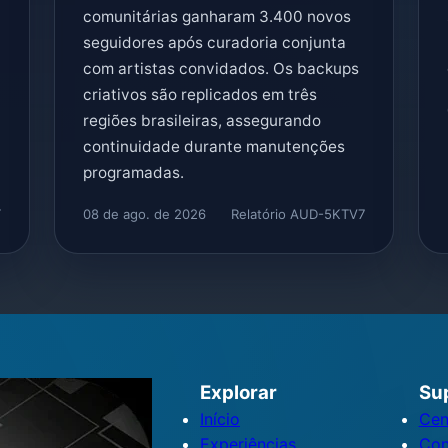
comunitárias ganharam 3.400 novos
seguidores após curadoria conjunta
com artistas convidados. Os backups
criativos são replicados em três
regiões brasileiras, assegurando
continuidade durante manutenções
programadas.
T
08 de ago. de 2026
Relatório AUD-5KTV7
Explorar
Su
Início
Cen
Experiências
Con