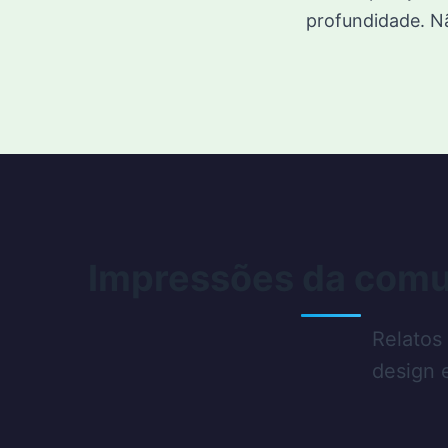
profundidade. N
Impressões da com
Relatos
design 